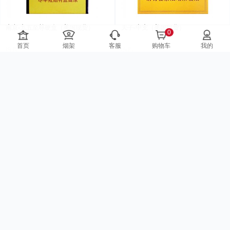
南京-九五至尊硬盒（美国现货）
天子-中支（美国现货）
0
首页
烟架
客服
购物车
我的
嗨购
嗨购
$199.00
$90.00
已售1528
已售1213
金圣-滕王阁硬盒（美国现货 ）
玉溪-境界中支（美国现货）
嗨购
嗨购
$56.00
$199.00
已售83
已售21