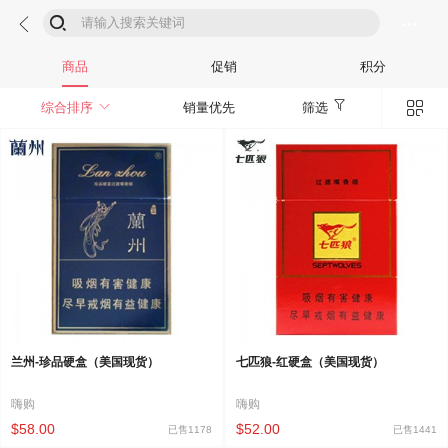



商品
促销
积分


综合排序
销量优先
筛选
兰州-珍品硬盒（美国现货）
七匹狼-红硬盒（美国现货）
嗨购
嗨购
$58.00
$52.00
已售1178
已售1441