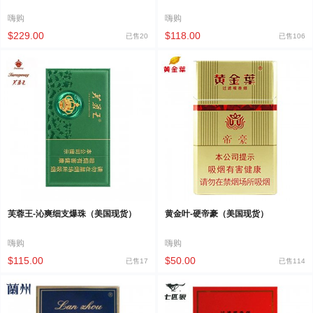
嗨购
嗨购
$229.00
$118.00
已售20
已售106
芙蓉王-沁爽细支爆珠（美国现货）
黄金叶-硬帝豪（美国现货）
嗨购
嗨购
$115.00
$50.00
已售17
已售114