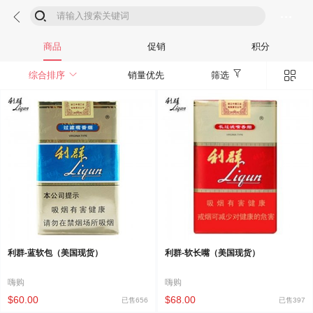



商品
促销
积分


综合排序
销量优先
筛选
利群-蓝软包（美国现货）
利群-软长嘴（美国现货）
嗨购
嗨购
$60.00
$68.00
已售656
已售397