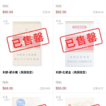
嗨购
嗨购
$90.00
$92.00
已售28
已售2019
利群-硬长嘴（美国现货）
利群-红硬盒（美国现货）
嗨购
嗨购
$68.00
$55.00
已售1065
已售3177