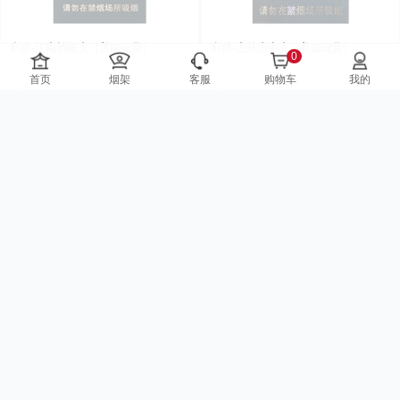
利群-江南韵细支（美国现货）
利群-山外山中支（美国现货）
0
首页
烟架
客服
购物车
我的
嗨购
嗨购
$88.00
$98.00
已售275
已售136
利群-休闲 粗支 （美国现货）
利群-阳光橙中支（美国现货）
嗨购
嗨购
$199.00
$126.00
已售60
已售149