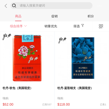



商品
促销
积分


综合排序
销量优先
筛选
牡丹-软包（美国现货）
牡丹-蓝彩细支（美国现货）
嗨购
嗨购
$52.00
$118.00
已售537
已售1