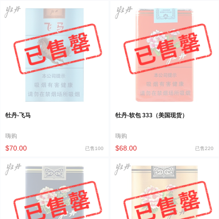
牡丹-飞马
牡丹-软包 333（美国现货）
嗨购
嗨购
$70.00
$68.00
已售100
已售220