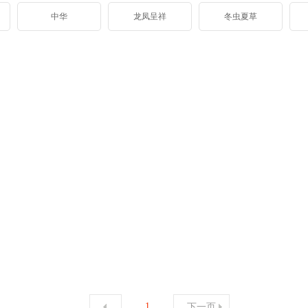
中华
龙凤呈祥
冬虫夏草
1
下一页