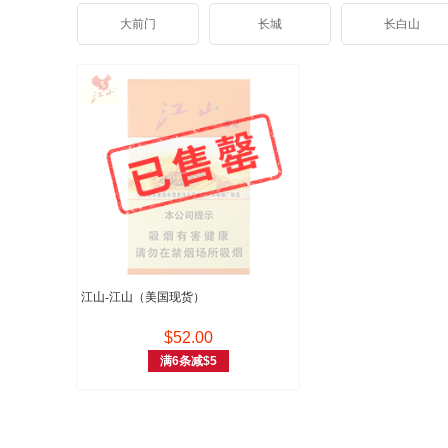
大前门
长城
长白山
江山-江山（美国现货）
$52.00
满6条减$5