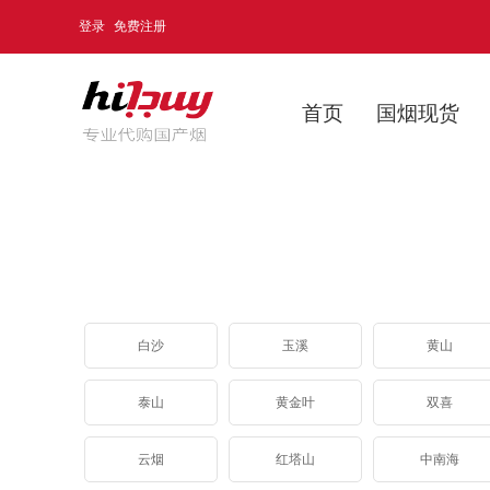
登录
免费注册
首页
国烟现货
白沙
玉溪
黄山
泰山
黄金叶
双喜
云烟
红塔山
中南海