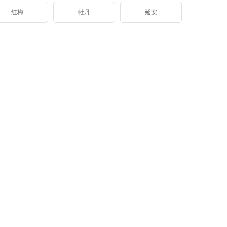
红梅
牡丹
延安