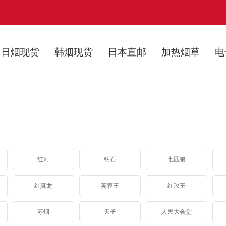
日烟现货
韩烟现货
日本直邮
加热烟草
电
红河
钻石
七匹狼
红真龙
芙蓉王
红玫王
苏烟
天子
人民大会堂