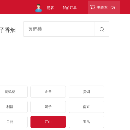

购物车
(0)
游客
我的订单
子香烟
黄鹤楼
金圣
贵烟
利群
娇子
南京
兰州
江山
宝岛