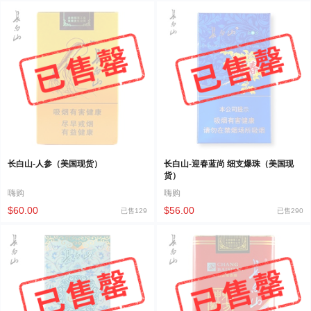
长白山-人参（美国现货）
长白山-迎春蓝尚 细支爆珠（美国现
货）
嗨购
嗨购
$60.00
$56.00
已售129
已售290