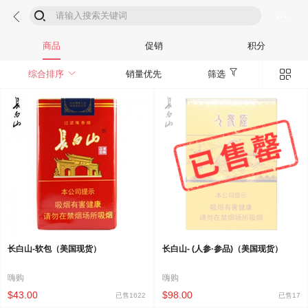



商品
促销
积分


综合排序
销量优先
筛选
长白山-软包（美国现货）
长白山- (人参·参品)（美国现货）
嗨购
嗨购
$43.00
$98.00
已售1622
已售17