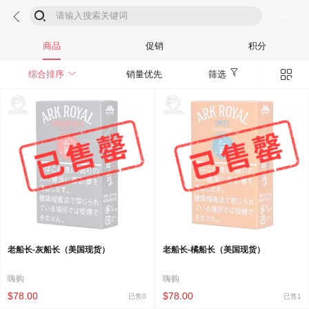



商品
促销
积分


综合排序
销量优先
筛选
老船长-灰船长（美国现货）
老船长-橘船长（美国现货）
嗨购
嗨购
$78.00
$78.00
已售0
已售1