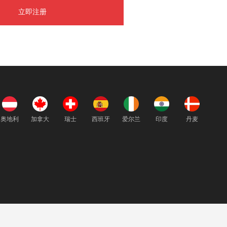
奥地利
加拿大
瑞士
西班牙
爱尔兰
印度
丹麦