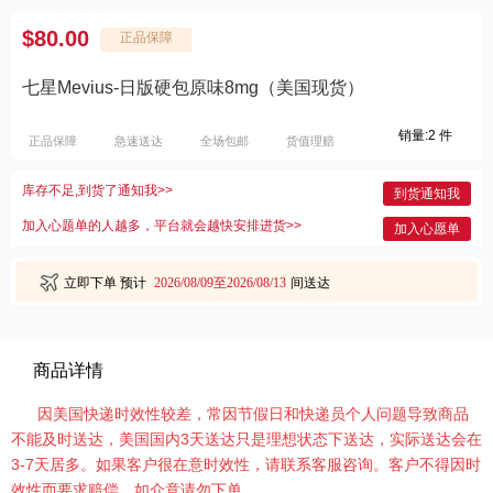
$80.00
正品保障
七星Mevius-日版硬包原味8mg（美国现货）
销量:2 件
正品保障
急速送达
全场包邮
货值理赔
库存不足,到货了通知我>>
到货通知我
加入心题单的人越多，平台就会越快安排进货>>
加入心愿单
立即下单
预计
2026/08/09至2026/08/13
间送达
商品详情
因美国快递时效性较差，常因节假日和快递员个人问题导致商品
不能及时送达，美国国内3天送达只是理想状态下送达，实际送达会在
3-7天居多。如果客户很在意时效性，请联系客服咨询。客户不得因时
效性而要求赔偿，如介意请勿下单。