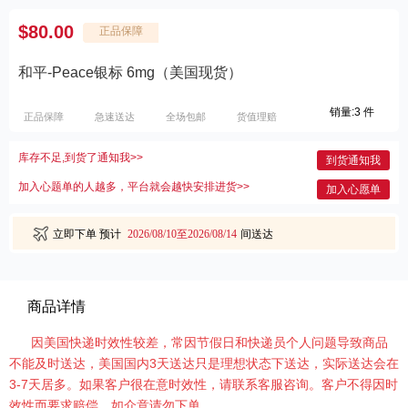
$80.00
正品保障
和平-Peace银标 6mg（美国现货）
销量:3 件
正品保障
急速送达
全场包邮
货值理赔
库存不足,到货了通知我>>
到货通知我
加入心题单的人越多，平台就会越快安排进货>>
加入心愿单
立即下单
预计
2026/08/10至2026/08/14
间送达
商品详情
因美国快递时效性较差，常因节假日和快递员个人问题导致商品
不能及时送达，美国国内3天送达只是理想状态下送达，实际送达会在
3-7天居多。如果客户很在意时效性，请联系客服咨询。客户不得因时
效性而要求赔偿，如介意请勿下单。