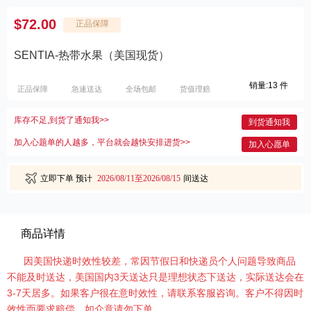
$72.00
正品保障
SENTIA-热带水果（美国现货）
销量:13 件
正品保障
急速送达
全场包邮
货值理赔
库存不足,到货了通知我>>
到货通知我
加入心题单的人越多，平台就会越快安排进货>>
加入心愿单
立即下单
预计
2026/08/11至2026/08/15
间送达
商品详情
因美国快递时效性较差，常因节假日和快递员个人问题导致商品
不能及时送达，美国国内3天送达只是理想状态下送达，实际送达会在
3-7天居多。如果客户很在意时效性，请联系客服咨询。客户不得因时
效性而要求赔偿，如介意请勿下单。