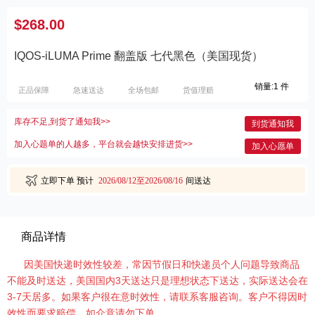
$268.00
IQOS-iLUMA Prime 翻盖版 七代黑色（美国现货）
销量:1 件
正品保障
急速送达
全场包邮
货值理赔
库存不足,到货了通知我>>
到货通知我
加入心题单的人越多，平台就会越快安排进货>>
加入心愿单
立即下单
预计
2026/08/12至2026/08/16
间送达
商品详情
因美国快递时效性较差，常因节假日和快递员个人问题导致商品
不能及时送达，美国国内3天送达只是理想状态下送达，实际送达会在
3-7天居多。如果客户很在意时效性，请联系客服咨询。客户不得因时
效性而要求赔偿，如介意请勿下单。