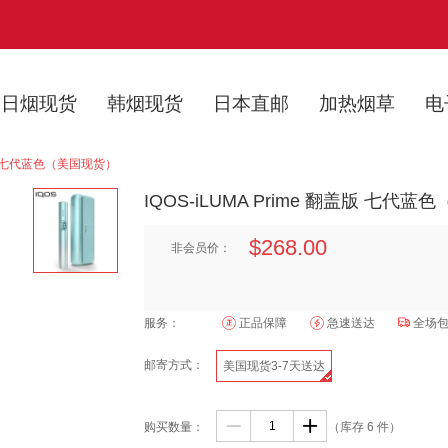
日烟现货
韩烟现货
日本直邮
加热烟草
电
翻盖版 七代蓝色（美国现货）
IQOS-iLUMA Prime 翻盖版 七代
$268.00
非会员价：
服务：
正品保障
急速送达

全场
邮寄方式：
美国现货3-7天送达


购买数量：
（库存
6
件）