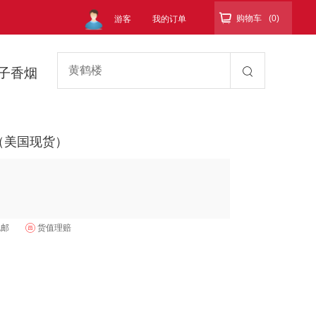

购物车
(0)
游客
我的订单
子香烟
蓝色（美国现货）
包邮
货值理赔