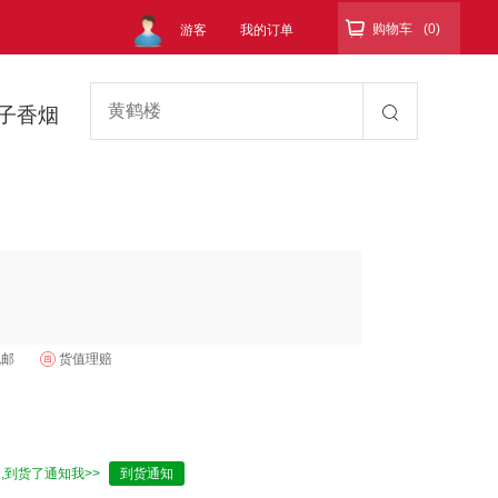

购物车
(0)
游客
我的订单
子香烟
包邮
货值理赔
,到货了通知我>>
到货通知