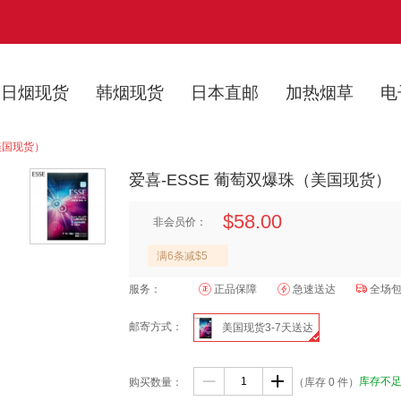
日烟现货
韩烟现货
日本直邮
加热烟草
电
美国现货）
爱喜-ESSE 葡萄双爆珠（美国现货）
$58.00
非会员价：
满6条减$5
服务：
正品保障
急速送达

全场
邮寄方式：
美国现货3-7天送达


库存不足
购买数量：
（库存
0
件）