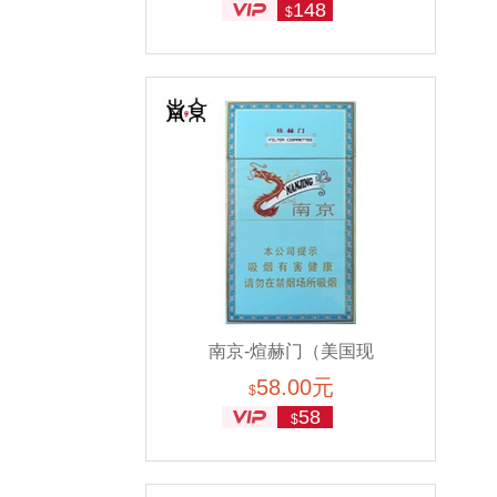
148
$
南京-煊赫门（美国现
58.00元
货）
$
58
$