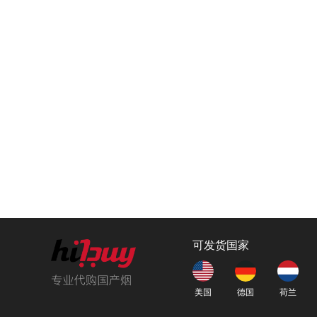
可发货国家
美国
德国
荷兰