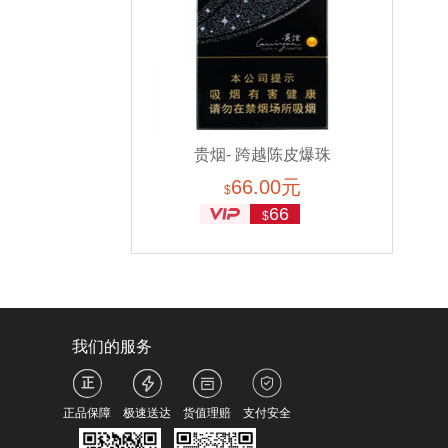
贵烟- 跨越陈皮爆珠
66.00元
细支（美国现货）
$
66
$
我们的服务
正品保障
极速送达
货值理赔
支付安全