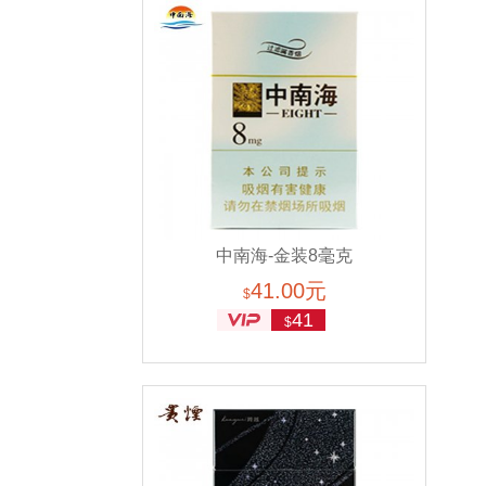
中南海-金装8毫克
41.00元
（美国现货）
$
41
$