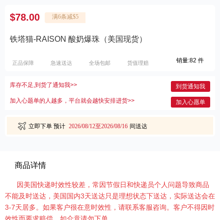
$78.00
满6条减$5
铁塔猫-RAISON 酸奶爆珠（美国现货）
销量:82 件
正品保障
急速送达
全场包邮
货值理赔
库存不足,到货了通知我>>
到货通知我
加入心题单的人越多，平台就会越快安排进货>>
加入心愿单
立即下单
预计
2026/08/12至2026/08/16
间送达
商品详情
因美国快递时效性较差，常因节假日和快递员个人问题导致商品
不能及时送达，美国国内3天送达只是理想状态下送达，实际送达会在
3-7天居多。如果客户很在意时效性，请联系客服咨询。客户不得因时
效性而要求赔偿，如介意请勿下单。