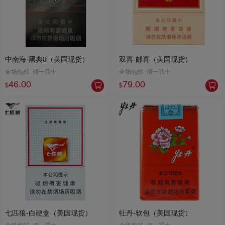
中南海-黑典8（美国现货）
双喜-邮喜（美国现货）
全场包邮 假一罚十
全场包邮 假一罚十
46.00
79.00


$
$
七匹狼-白硬盒（美国现货）
牡丹-软包（美国现货）