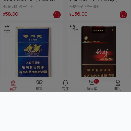
全场包邮 假一罚十
全场包邮 假一罚十
58.00
156.00


$
$
0
白沙-蓝白沙二代（美国现货）
利群-阳光软包（美国现货）
首页
烟架
客服
购物车
我的
全场包邮 假一罚十
全场包邮 假一罚十
46.00
92.00


$
$