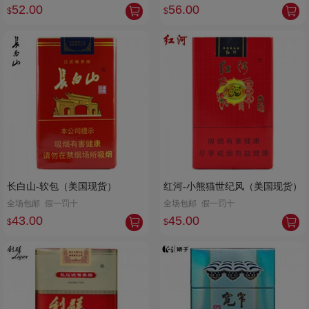
52.00
56.00


$
$
长白山-软包（美国现货）
红河-小熊猫世纪风（美国现货）
全场包邮 假一罚十
全场包邮 假一罚十
43.00
45.00


$
$