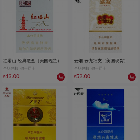
红塔山-经典硬盒（美国现货）
云烟-云龙细支（美国现货）
全场包邮 假一罚十
全场包邮 假一罚十
43.00
52.00


$
$