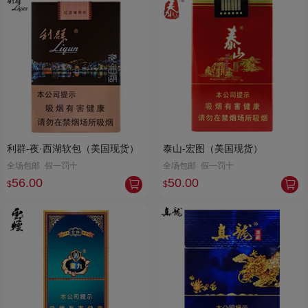
利群-夜·西湖软包（美国现货）
泰山-宏图（美国现货）
全场包邮 假一罚十
全场包邮 假一罚十
56.00
50.00


$
$