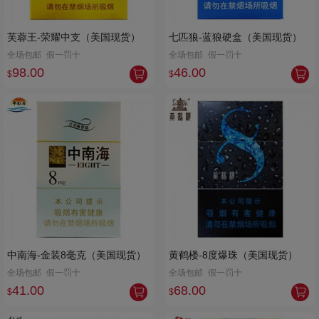
芙蓉王-荣耀中支（美国现货）
七匹狼-蓝狼硬盒（美国现货）
全场包邮 假一罚十
全场包邮 假一罚十
98.00
46.00


$
$
中南海-金装8毫克（美国现货）
黄鹤楼-8度爆珠（美国现货）
全场包邮 假一罚十
全场包邮 假一罚十
41.00
68.00


$
$